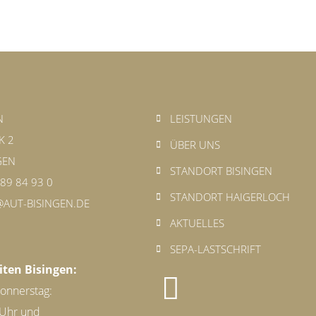
N
LEISTUNGEN
K 2
ÜBER UNS
GEN
STANDORT BISINGEN
 89 84 93 0
STANDORT HAIGERLOCH
AUT-BISINGEN.DE
AKTUELLES
SEPA-LASTSCHRIFT
ten Bisingen:
onnerstag:
 Uhr und