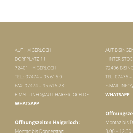
AUT HAIGERLOCH
AUT BISINGE
DORFPLATZ 11
HINTER STÖC
72401 HAIGERLOCH
72406 BISIN
TEL.: 07474 – 95 616 0
TEL. 07476 –
FAX: 07474 – 95 616-28
E-MAIL:
INFO@
E-MAIL:
INFO@AUT-HAIGERLOCH.DE
WHATSAPP
WHATSAPP
Öffnungszei
Öffnungszeiten Haigerloch:
Montag bis D
Montag bis Donnerstag:
8.00 – 12.30