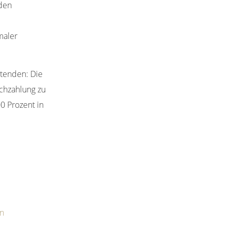
 den
maler
itenden: Die
achzahlung zu
00 Prozent in
rn