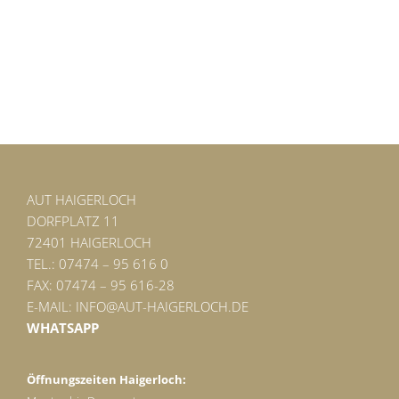
AUT HAIGERLOCH
DORFPLATZ 11
72401 HAIGERLOCH
TEL.: 07474 – 95 616 0
FAX: 07474 – 95 616-28
E-MAIL:
INFO@AUT-HAIGERLOCH.DE
WHATSAPP
Öffnungszeiten Haigerloch: